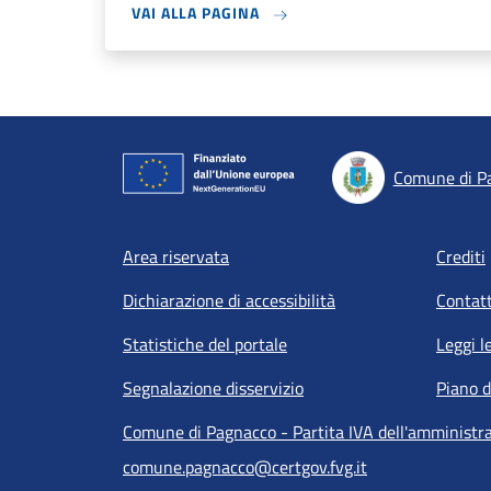
VAI ALLA PAGINA
Comune di P
Footer menu
Area riservata
Crediti
Dichiarazione di accessibilità
Contatt
Statistiche del portale
Leggi l
Segnalazione disservizio
Piano d
Comune di Pagnacco - Partita IVA dell'amminist
comune.pagnacco@certgov.fvg.it