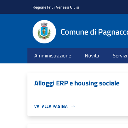
Salta al contenuto principale
Skip to footer content
Regione Friuli Venezia Giulia
Comune di Pagnacc
Amministrazione
Novità
Servizi
Alloggi ERP e housing sociale
VAI ALLA PAGINA