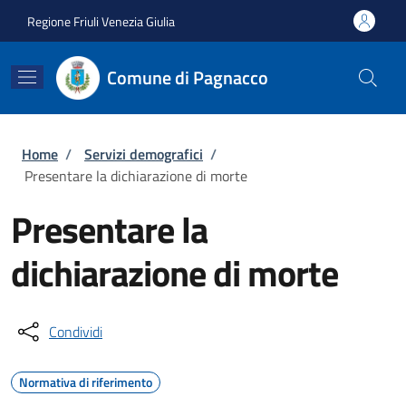
Salta al contenuto principale
Skip to footer content
Regione Friuli Venezia Giulia
Comune di Pagnacco
Briciole di pane
Home
/
Servizi demografici
/
Presentare la dichiarazione di morte
Presentare la
dichiarazione di morte
Condividi
Normativa di riferimento