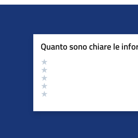
Quanto sono chiare le info
Valutazione
Valuta 5 stelle su 5
Valuta 4 stelle su 5
Valuta 3 stelle su 5
Valuta 2 stelle su 5
Valuta 1 stelle su 5