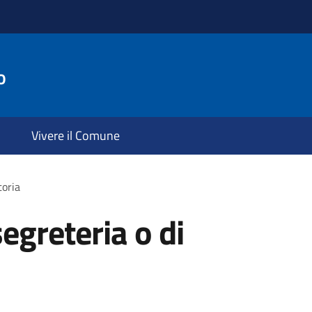
o
Vivere il Comune
toria
segreteria o di