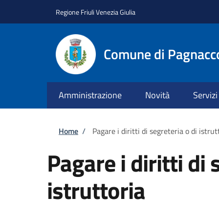
Salta al contenuto principale
Skip to footer content
Regione Friuli Venezia Giulia
Comune di Pagnacc
Amministrazione
Novità
Servizi
Briciole di pane
Home
/
Pagare i diritti di segreteria o di istrut
Pagare i diritti di 
istruttoria