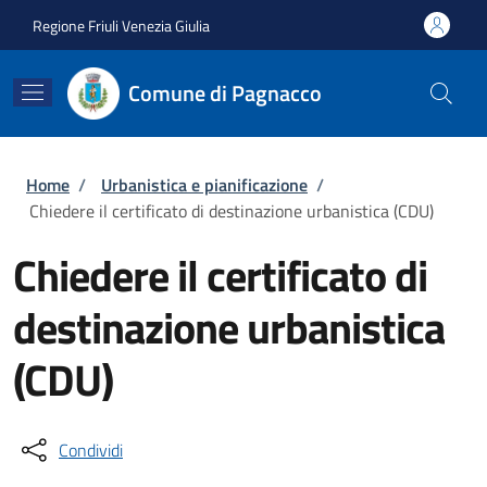
Salta al contenuto principale
Skip to footer content
Regione Friuli Venezia Giulia
Comune di Pagnacco
Briciole di pane
Home
/
Urbanistica e pianificazione
/
Chiedere il certificato di destinazione urbanistica (CDU)
Chiedere il certificato di
destinazione urbanistica
(CDU)
Condividi