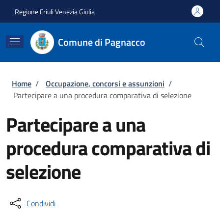
Salta al contenuto principale
Skip to footer content
Regione Friuli Venezia Giulia
Comune di Pagnacco
Briciole di pane
Home
/
Occupazione, concorsi e assunzioni
/
Partecipare a una procedura comparativa di selezione
Partecipare a una
procedura comparativa di
selezione
Condividi