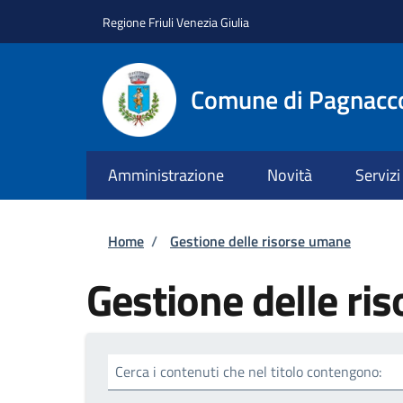
Salta al contenuto principale
Skip to footer content
Regione Friuli Venezia Giulia
Comune di Pagnacc
Amministrazione
Novità
Servizi
Briciole di pane
Home
/
Gestione delle risorse umane
Gestione delle ri
Cerca i contenuti che nel titolo contengono: