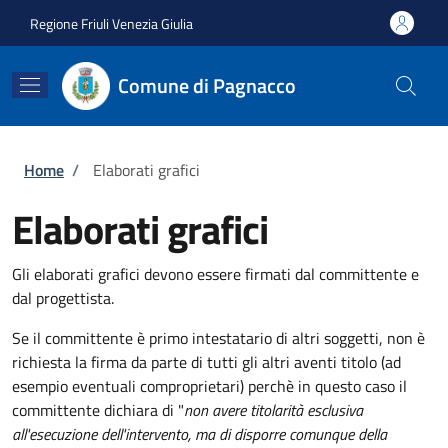
Salta al contenuto principale
Skip to footer content
Regione Friuli Venezia Giulia
Comune di Pagnacco
Briciole di pane
Home
/
Elaborati grafici
Elaborati grafici
Gli elaborati grafici devono essere firmati dal committente e
dal progettista.
Se il committente è primo intestatario di altri soggetti, non è
richiesta la firma da parte di tutti gli altri aventi titolo (ad
esempio eventuali comproprietari) perchè in questo caso il
committente dichiara di "
non avere titolarità esclusiva
all'esecuzione dell'intervento, ma di disporre comunque della