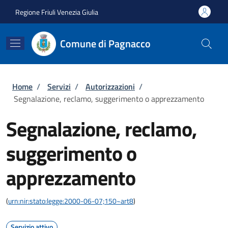
Salta al contenuto principale
Skip to footer content
Regione Friuli Venezia Giulia
Comune di Pagnacco
Briciole di pane
Home
/
Servizi
/
Autorizzazioni
/
Segnalazione, reclamo, suggerimento o apprezzamento
Segnalazione, reclamo,
suggerimento o
apprezzamento
(
urn:nir:stato:legge:2000-06-07;150~art8
)
Servizio attivo