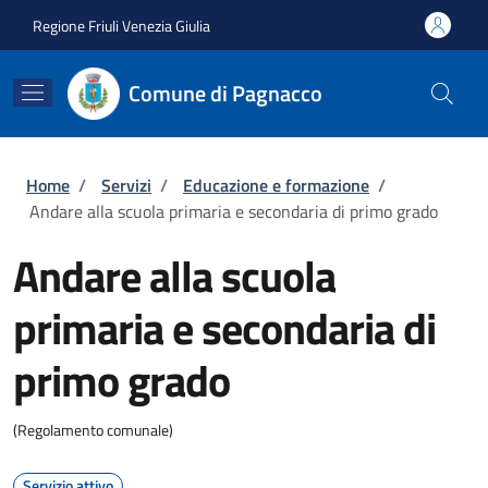
Salta al contenuto principale
Skip to footer content
Regione Friuli Venezia Giulia
Comune di Pagnacco
Briciole di pane
Home
/
Servizi
/
Educazione e formazione
/
Andare alla scuola primaria e secondaria di primo grado
Andare alla scuola
primaria e secondaria di
primo grado
(Regolamento comunale)
Servizio attivo