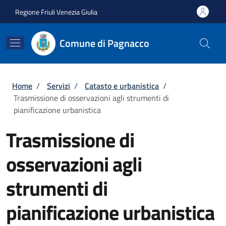
Salta al contenuto principale
Skip to footer content
Regione Friuli Venezia Giulia
Comune di Pagnacco
Briciole di pane
Home
/
Servizi
/
Catasto e urbanistica
/
Trasmissione di osservazioni agli strumenti di
pianificazione urbanistica
Trasmissione di
osservazioni agli
strumenti di
pianificazione urbanistica