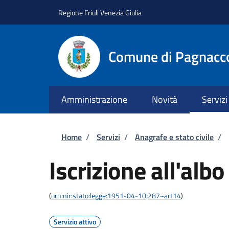
Salta al contenuto principale
Skip to footer content
Regione Friuli Venezia Giulia
Comune di Pagnacc
Amministrazione
Novità
Servizi
Briciole di pane
Home
/
Servizi
/
Anagrafe e stato civile
/
Iscrizione all'albo
(
urn:nir:stato:legge:1951-04-10;287~art14
)
Servizio attivo