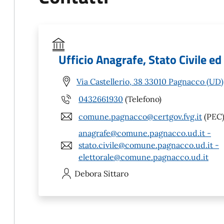
Ufficio Anagrafe, Stato Civile ed
Via Castellerio, 38 33010 Pagnacco (UD)
0432661930
(Telefono)
comune.pagnacco@certgov.fvg.it
(PEC
anagrafe@comune.pagnacco.ud.it -
stato.civile@comune.pagnacco.ud.it -
elettorale@comune.pagnacco.ud.it
Debora
Sittaro