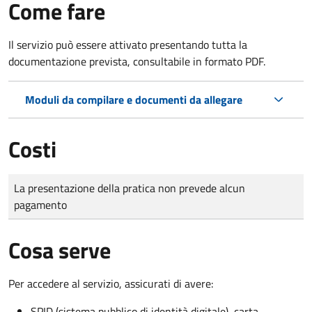
Come fare
Il servizio può essere attivato presentando tutta la
documentazione prevista, consultabile in formato PDF.
Moduli da compilare e documenti da allegare
Costi
Tipo di pagamento
Importo
La presentazione della pratica non prevede alcun
pagamento
Cosa serve
Per accedere al servizio, assicurati di avere:
SPID (sistema pubblico di identità digitale), carta