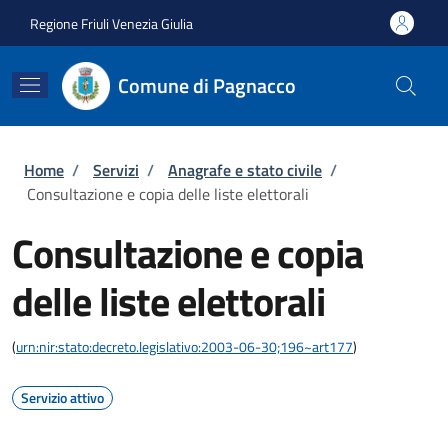
Salta al contenuto principale
Skip to footer content
Regione Friuli Venezia Giulia
Comune di Pagnacco
Briciole di pane
Home
/
Servizi
/
Anagrafe e stato civile
/
Consultazione e copia delle liste elettorali
Consultazione e copia
delle liste elettorali
(
urn:nir:stato:decreto.legislativo:2003-06-30;196~art177
)
Servizio attivo