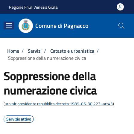
Salta al contenuto principale
Skip to footer content
Regione Friuli Venezia Giulia
Comune di Pagnacco
Briciole di pane
Home
/
Servizi
/
Catasto e urbanistica
/
Soppressione della numerazione civica
Soppressione della
numerazione civica
(
urn:nir:presidente.repubblica:decreto:1989-05-30;223~art43
)
Servizio attivo