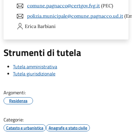
comune.pagnacco@certgov.fvg.it
(PEC)
polizia.municipale@comune.pagnacco.ud.it
(Em
Erica
Barbiani
Strumenti di tutela
Tutela amministrativa
Tutela giurisdizionale
Argomenti:
Residenza
Categorie:
Catasto e urbanistica
Anagrafe e stato civile