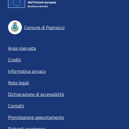
Comune di Pagnacco
Footer menu
Area riservata
Crediti
Informativa privacy
Note legali
Dichiarazione di accessibilità
Contatti
Prenotazione appuntamento
Richiedi assistenza