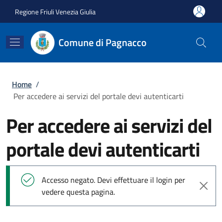
Salta al contenuto principale
Skip to footer content
Regione Friuli Venezia Giulia
Comune di Pagnacco
Briciole di pane
Home
/
Per accedere ai servizi del portale devi autenticarti
Per accedere ai servizi del
portale devi autenticarti
Messaggio di stato
Accesso negato. Devi effettuare il login per
vedere questa pagina.