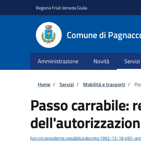
Salta al contenuto principale
Skip to footer content
Regione Friuli Venezia Giulia
Comune di Pagnacc
Amministrazione
Novità
Servizi
Briciole di pane
Home
/
Servizi
/
Mobilità e trasporti
/
Pas
Passo carrabile: 
dell'autorizzazio
(
urn:nir:presidente.repubblica:decreto:1992-12-16;495~ar