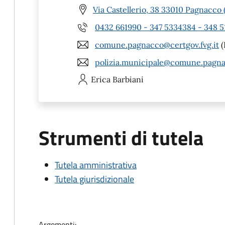
Via Castellerio, 38 33010 Pagnacco
0432 661990 - 347 5334384 - 348 5
comune.pagnacco@certgov.fvg.it
(
polizia.municipale@comune.pagna
Erica
Barbiani
Strumenti di tutela
Tutela amministrativa
Tutela giurisdizionale
Argomenti: