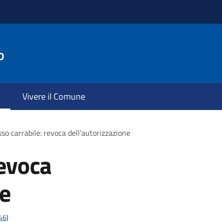
o
Vivere il Comune
so carrabile: revoca dell'autorizzazione
revoca
ne
t46
)