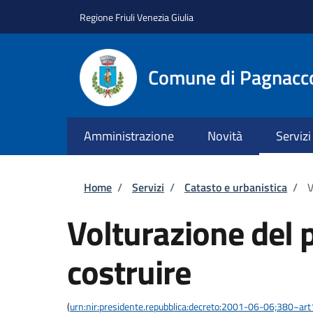
Salta al contenuto principale
Skip to footer content
Regione Friuli Venezia Giulia
Comune di Pagnacc
Amministrazione
Novità
Servizi
Briciole di pane
Home
/
Servizi
/
Catasto e urbanistica
/
V
Volturazione del 
costruire
(
urn:nir:presidente.repubblica:decreto:2001-06-06;380~ar