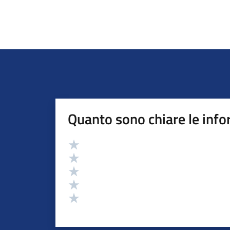
Quanto sono chiare le info
Valutazione
Valuta 5 stelle su 5
Valuta 4 stelle su 5
Valuta 3 stelle su 5
Valuta 2 stelle su 5
Valuta 1 stelle su 5