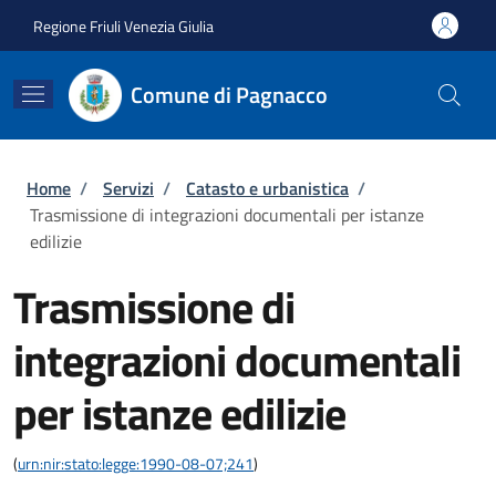
Salta al contenuto principale
Skip to footer content
Regione Friuli Venezia Giulia
Comune di Pagnacco
Briciole di pane
Home
/
Servizi
/
Catasto e urbanistica
/
Trasmissione di integrazioni documentali per istanze
edilizie
Trasmissione di
integrazioni documentali
per istanze edilizie
(
urn:nir:stato:legge:1990-08-07;241
)