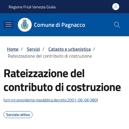
Salta al contenuto principale
Skip to footer content
Regione Friuli Venezia Giulia
Comune di Pagnacco
Briciole di pane
Home
/
Servizi
/
Catasto e urbanistica
/
Rateizzazione del contributo di costruzione
Rateizzazione del
contributo di costruzione
(
urn:nir:presidente.repubblica:decreto:2001-06-06;380
)
Servizio attivo