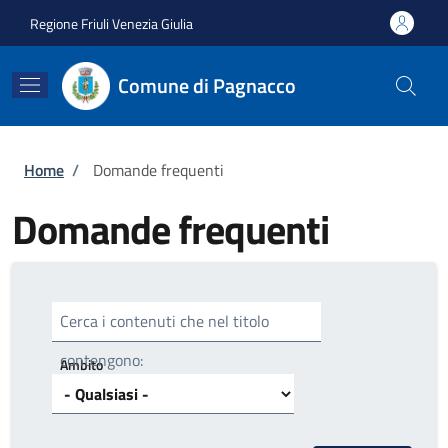
Salta al contenuto principale
Skip to footer content
Regione Friuli Venezia Giulia
Comune di Pagnacco
Briciole di pane
Home
/
Domande frequenti
Domande frequenti
Cerca i contenuti che nel titolo
contengono:
Ambito