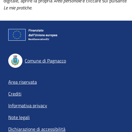
digitale, aprire la propria
Area personale
e cliccare sul pulsante
Le mie pratiche
.
Comune di Pagnacco
Footer menu
Area riservata
Crediti
Informativa privacy
Note legali
Dichiarazione di accessibilità