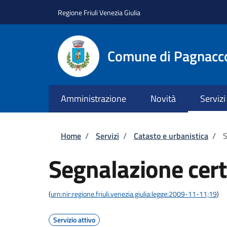
Salta al contenuto principale
Skip to footer content
Regione Friuli Venezia Giulia
Comune di Pagnacc
Amministrazione
Novità
Servizi
Briciole di pane
Home
/
Servizi
/
Catasto e urbanistica
/
S
Segnalazione certi
(
urn:nir:regione.friuli.venezia.giulia:legge:2009-11-11;19
)
Servizio attivo